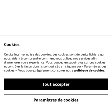
Cookies
Ce site Internet utilise des cookies. Les cookies sont de petits fichiers qui
nous aident à comprendre comment vous utilisez nos services afin
Contactez-nous
Conditions
d'améliorer votre expérience. Vous pouvez en savoir plus sur ces cookies
Politique de
Politique de cookies
et contrôler la façon dont ils sont utilisés en cliquant sur « Paramètres des
confidentialité
cookies ». Vous pouvez également consulter notre
politique de cookies
.
Tout accepter
©
2026
Ana Mc Fly
Paramètres de cookies
powered by