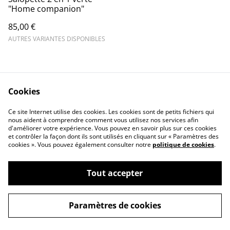
"Home companion"
85,00 €
AUTRES VARIANTES DISPONIBLES
Cookies
Ce site Internet utilise des cookies. Les cookies sont de petits fichiers qui
nous aident à comprendre comment vous utilisez nos services afin
Contactez-nous
Conditions
d'améliorer votre expérience. Vous pouvez en savoir plus sur ces cookies
Politique de
Politique de cookies
et contrôler la façon dont ils sont utilisés en cliquant sur « Paramètres des
confidentialité
cookies ». Vous pouvez également consulter notre
politique de cookies
.
Tout accepter
©
2026
Ana Mc Fly
Paramètres de cookies
powered by