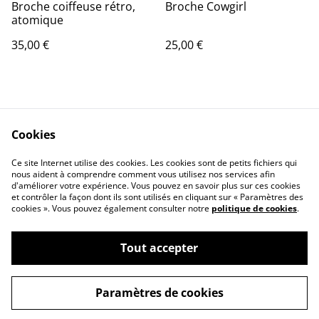
Broche coiffeuse rétro,
Broche Cowgirl
atomique
35,00 €
25,00 €
Cookies
Ce site Internet utilise des cookies. Les cookies sont de petits fichiers qui
nous aident à comprendre comment vous utilisez nos services afin
Contactez-nous
Conditions
d'améliorer votre expérience. Vous pouvez en savoir plus sur ces cookies
Politique de
Politique de cookies
et contrôler la façon dont ils sont utilisés en cliquant sur « Paramètres des
confidentialité
cookies ». Vous pouvez également consulter notre
politique de cookies
.
Tout accepter
©
2026
Ana Mc Fly
Paramètres de cookies
powered by