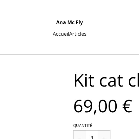
Ana Mc Fly
Accueil
Articles
Kit cat 
69,00 €
QUANTITÉ