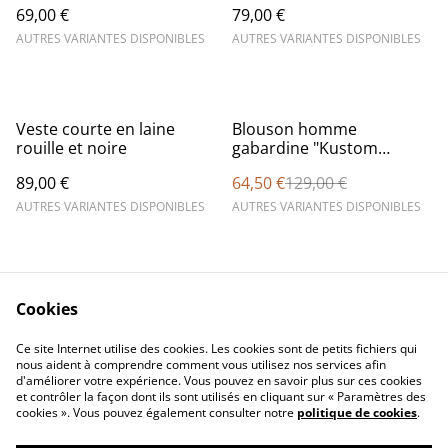
69,00 €
79,00 €
AUTRES VARIANTES DISPONIBLES
AUTRES VARIANTES DISPONIBLES
%
Veste courte en laine
Blouson homme
rouille et noire
gabardine "Kustom
kulture"
89,00 €
64,50 €
129,00 €
AUTRES VARIANTES DISPONIBLES
AUTRES VARIANTES DISPONIBLES
Cookies
Ce site Internet utilise des cookies. Les cookies sont de petits fichiers qui
nous aident à comprendre comment vous utilisez nos services afin
Contactez-nous
Conditions
d'améliorer votre expérience. Vous pouvez en savoir plus sur ces cookies
Politique de
Politique de cookies
et contrôler la façon dont ils sont utilisés en cliquant sur « Paramètres des
confidentialité
cookies ». Vous pouvez également consulter notre
politique de cookies
.