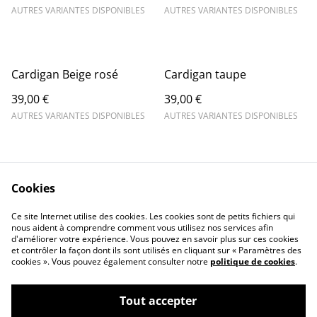
AUTRES VARIANTES DISPONIBLES
AUTRES VARIANTES DISPONIBLES
Cardigan Beige rosé
Cardigan taupe
39,00 €
39,00 €
AUTRES VARIANTES DISPONIBLES
AUTRES VARIANTES DISPONIBLES
Cookies
Ce site Internet utilise des cookies. Les cookies sont de petits fichiers qui
nous aident à comprendre comment vous utilisez nos services afin
Contactez-nous
Conditions
d'améliorer votre expérience. Vous pouvez en savoir plus sur ces cookies
Politique de
Politique de cookies
et contrôler la façon dont ils sont utilisés en cliquant sur « Paramètres des
confidentialité
cookies ». Vous pouvez également consulter notre
politique de cookies
.
Tout accepter